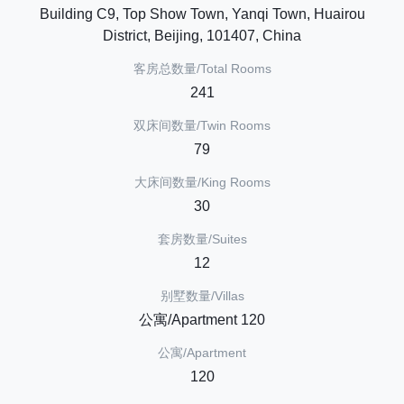
Building C9, Top Show Town, Yanqi Town, Huairou
District, Beijing, 101407, China
客房总数量/Total Rooms
241
双床间数量/Twin Rooms
79
大床间数量/King Rooms
30
套房数量/Suites
12
别墅数量/Villas
公寓/Apartment 120
公寓/Apartment
120