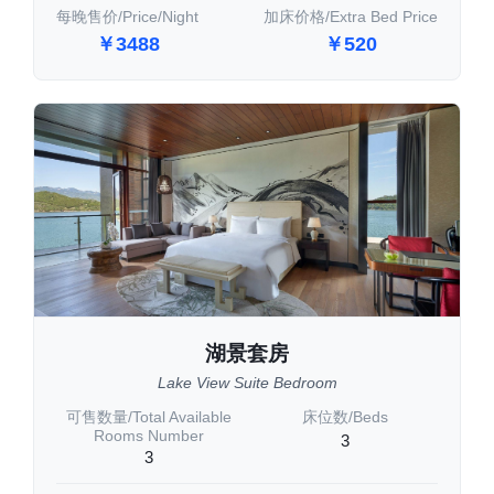
每晚售价/Price/Night
加床价格/Extra Bed Price
￥3488
￥520
湖景套房
Lake View Suite Bedroom
可售数量/Total Available
床位数/Beds
Rooms Number
3
3